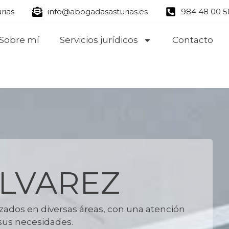
rias
info@abogadasasturias.es
984 48 00 58
Sobre mí
Servicios jurídicos
Contacto
LVAREZ
izados en diversas áreas, con una atención
sus necesidades.